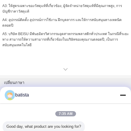
A3: ให้สูตรเฉพาะของวัสดุแท้ที่เกี่ยวข้อง, ผู้จัดจําหน่ายวัสดุแท้ที่มีคุณภาพสูง, การ
บัญชีราคาวัสดุแท้
A4: อุปกรณ์ติดตั้ง อุปกรณ์การใช้งาน ฝึกบุคลากร และให้การสนับสนุนทางเทคนิค
ตลอดปี
A5: บริษัท BEISU มีพันธมิตรวิศวกรรมอุตสาหกรรมพลาสติกทั่วประเทศ ในกรณีที่ระยะ
ทาง สามารถให้ความสามารถที่เกี่ยวข้องในบริษัทของคุณงานตลอดปี, เป็นการ
สนับสนุนเทคโนโลยี
เปลี่ยนภาษา
Thai
batista
7:35 AM
บ้าน
|
เกี่ยวกับเรา
|
ติดต่อเรา
|
แผนผังเว็บไซต์
|
นโยบายความเป็นส่วนตัว
Good day, what product are you looking for?
สก์ท็อปดู