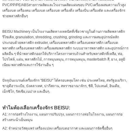
PVC/PP/PE/ABSสายการผลิตและโรงงานผลิตแผ่นขอบ PVCเครื่องผสมความเร็วสูง
เครื่องบด เครื่องคม เครื่องบด เครื่องบด เครื่องดึง เครื่องปั่น เครื่องตัด และเครื่องจักร
ช่วยพลาสติกอื่นๆ
BEISU Machinery เป็นโรงงานผลิตทางเทคนิคที่เชี่ยวชาญในด้านการผลิตพลาสติก
รีไซเคิล, granulation, shredding, crushing, grinding และการผสมอุปกรณ์หลัก
ประกอบด้วยพลาสติก extruder, เครื่องบดพลาสติก เครื่องบดพลาสติก เครื่องบด
พลาสติก เครื่องบดพลาสติก เครื่องผสมพลาสติก ระบบอาหารพลาสติก และอุปกรณ์การ
ผลิตอื่น ๆ ที่นําพลาสติกออกให้บริการโครงการครบถ้วนสําหรับพลาสติกที่เหลือ, ท่อ,
โปรไฟล์, แผ่น, พลาสติกไม้, การหมุนหมุน, การหมุนหมุน, masterbatch สี, ยาง, อลูมิ
เนียม-พลาสติกและการใช้งานอื่น ๆ
ปัจจุบันแบรนด์เครื่องจักร "BEISU" ได้ครอบคลุมโลก เช่น ประเทศไทย, สหรัฐอเมริกา,
ซาอุดีอาระเบีย, บังคลาเทศ, ปากีสถาน, สหราชอาณาจักร, ชิลี, โปแลนด์, อินเดีย,
เม็กซิโก, รัสเซีย,เนปาล และอื่นๆ.
ทําไมต้องเลือกเครื่องจักร BEISU:
A1: การก่อสร้างโรงงาน, แผนการปรับปรุง, แผนการวางท่อในโรงงาน, แผนการก่อ
สร้างสระน้ําเย็นหมุน
A2: จําหน่ายวัสดุแพร่ เครื่องแปลง เครื่องบดอากาศ และแผนการจัดซื้ออื่นๆ