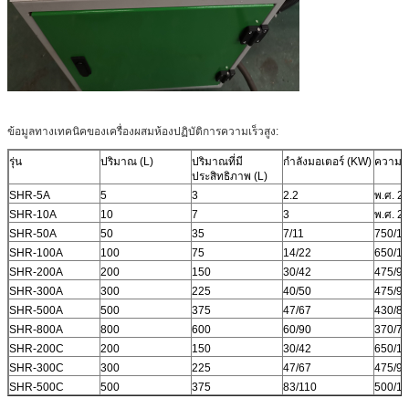
ข้อมูลทางเทคนิคของเครื่องผสมห้องปฏิบัติการความเร็วสูง:
รุ่น
ปริมาณ (L)
ปริมาณที่มี
กำลังมอเตอร์ (KW)
ความเ
ประสิทธิภาพ (L)
SHR-5A
5
3
2.2
พ.ศ. 2
SHR-10A
10
7
3
พ.ศ. 2
SHR-50A
50
35
7/11
750/1
SHR-100A
100
75
14/22
650/1
SHR-200A
200
150
30/42
475/9
SHR-300A
300
225
40/50
475/9
SHR-500A
500
375
47/67
430/8
SHR-800A
800
600
60/90
370/7
SHR-200C
200
150
30/42
650/1
SHR-300C
300
225
47/67
475/9
SHR-500C
500
375
83/110
500/1