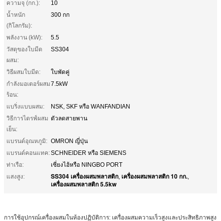
ความจุ (กก.):
10
น้ำหนัก
300 กก
(กิโลกรัม):
พลังงาน (kW):
5.5
วัสดุของใบมีด
SS304
ผสม:
วิธีผสมใบมีด:
ใบพัดคู่
กำลังมอเตอร์ผสม
7.5kW
ร้อน:
แบริ่งแบบผสม:
NSK, SKF หรือ WANFANDIAN
วิธีการไดรฟ์ผสม
ตัวลดสายพาน
เย็น:
แบรนด์อุณหภูมิ:
OMRON ญี่ปุ่น
แบรนด์คอนแทค:
SCHNEIDER หรือ SIEMENS
ท่าเรือ:
เซี่ยงไฮ้หรือ NINGBO PORT
SS304 เครื่องผสมพลาสติก
เครื่องผสมพลาสติก 10 กก.
แสงสูง:
,
,
เครื่องผสมพลาสติก 5.5kw
การใช้อุปกรณ์เครื่องผสมในห้องปฏิบัติการ: เครื่องผสมความเร็วสูงและประสิทธิภาพสูง