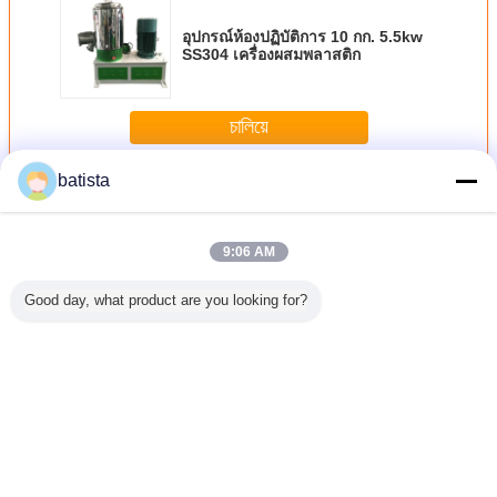
อุปกรณ์ห้องปฏิบัติการ 10 กก. 5.5kw
SS304 เครื่องผสมพลาสติก
চালিয়ে
batista
เครื่องผสมพลาสติก
มากกว่า
9:06 AM
Good day, what product are you looking for?
สม Ribbon
เครื่องปั่นพลาสติกส
เครื่องผสมพีวีซี
เครื่องผสมผงพีวีซี
BEISU
ลาเดี่ยว
แตนเลส, เครื่อง
ความเร็วสูงและ
ความเร็วสูงทนทาน
equipmen
ผสมพลาสติก
เครื่องปั่นผสม EVA
สำหรับแถบปิดผนึก
10/25/50 
สำหรับอุตสาหกรรม
สำหรับการผสม
สี
เครื่องผส
เคมี
รองเท้านุ่ม
PE / 
เปลี่ยนภาษา
Thai