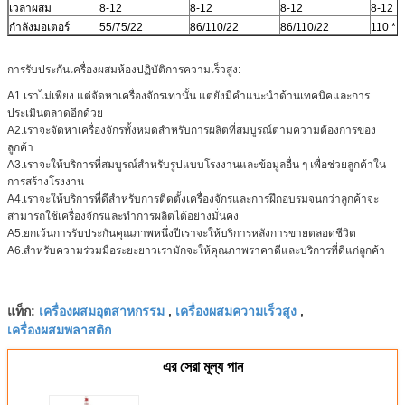
เวลาผสม
8-12
8-12
8-12
8-12
กำลังมอเตอร์
55/75/22
86/110/22
86/110/22
110 * 
การรับประกันเครื่องผสมห้องปฏิบัติการความเร็วสูง:
A1.เราไม่เพียง แต่จัดหาเครื่องจักรเท่านั้น แต่ยังมีคำแนะนำด้านเทคนิคและการ
ประเมินตลาดอีกด้วย
A2.เราจะจัดหาเครื่องจักรทั้งหมดสำหรับการผลิตที่สมบูรณ์ตามความต้องการของ
ลูกค้า
A3.เราจะให้บริการที่สมบูรณ์สำหรับรูปแบบโรงงานและข้อมูลอื่น ๆ เพื่อช่วยลูกค้าใน
การสร้างโรงงาน
A4.เราจะให้บริการที่ดีสำหรับการติดตั้งเครื่องจักรและการฝึกอบรมจนกว่าลูกค้าจะ
สามารถใช้เครื่องจักรและทำการผลิตได้อย่างมั่นคง
A5.ยกเว้นการรับประกันคุณภาพหนึ่งปีเราจะให้บริการหลังการขายตลอดชีวิต
A6.สำหรับความร่วมมือระยะยาวเรามักจะให้คุณภาพราคาดีและบริการที่ดีแก่ลูกค้า
เครื่องผสมอุตสาหกรรม
เครื่องผสมความเร็วสูง
แท็ก:
,
,
เครื่องผสมพลาสติก
এর সেরা মূল্য পান