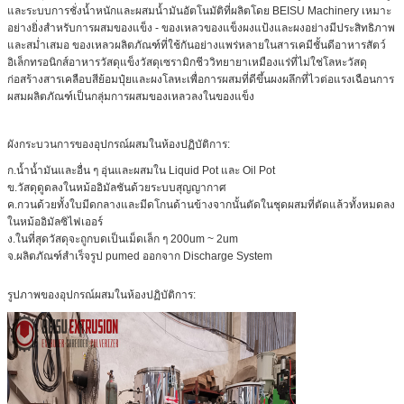
และระบบการชั่งน้ำหนักและผสมน้ำมันอัตโนมัติที่ผลิตโดย BEISU Machinery เหมาะ
อย่างยิ่งสำหรับการผสมของแข็ง - ของเหลวของแข็งผงแป้งและผงอย่างมีประสิทธิภาพ
และสม่ำเสมอ ของเหลวผลิตภัณฑ์ที่ใช้กันอย่างแพร่หลายในสารเคมีชั้นดีอาหารสัตว์
อิเล็กทรอนิกส์อาหารวัสดุแข็งวัสดุเซรามิกชีววิทยายาเหมืองแร่ที่ไม่ใช่โลหะวัสดุ
ก่อสร้างสารเคลือบสีย้อมปุ๋ยและผงโลหะเพื่อการผสมที่ดีขึ้นผงผลึกที่ไวต่อแรงเฉือนการ
ผสมผลิตภัณฑ์เป็นกลุ่มการผสมของเหลวลงในของแข็ง
ผังกระบวนการของอุปกรณ์ผสมในห้องปฏิบัติการ:
ก.น้ำน้ำมันและอื่น ๆ อุ่นและผสมใน Liquid Pot และ Oil Pot
ข.วัสดุดูดลงในหม้ออิมัลชันด้วยระบบสุญญากาศ
ค.กวนด้วยทั้งใบมีดกลางและมีดโกนด้านข้างจากนั้นตัดในชุดผสมที่ตัดแล้วทั้งหมดลง
ในหม้ออิมัลซิไฟเออร์
ง.ในที่สุดวัสดุจะถูกบดเป็นเม็ดเล็ก ๆ 200um ~ 2um
จ.ผลิตภัณฑ์สำเร็จรูป pumed ออกจาก Discharge System
รูปภาพของอุปกรณ์ผสมในห้องปฏิบัติการ: